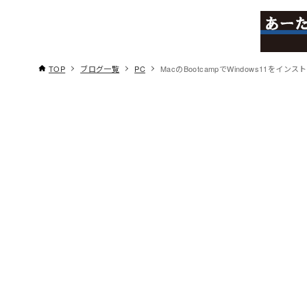
TOP
ブログ一覧
PC
MacのBootcampでWindows11をイン