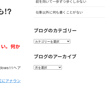
前を向いて一歩ずつ歩くしかない
も!?
仕事以外に何も書くことがない
ブログのカテゴリー
ブ
さい。何か
ロ
グ
ブログのアーカイブ
の
カ
テ
ブ
dows11へア
ゴ
ロ
リ
グ
ー
式にアナウン
の
ア
ー
カ
イ