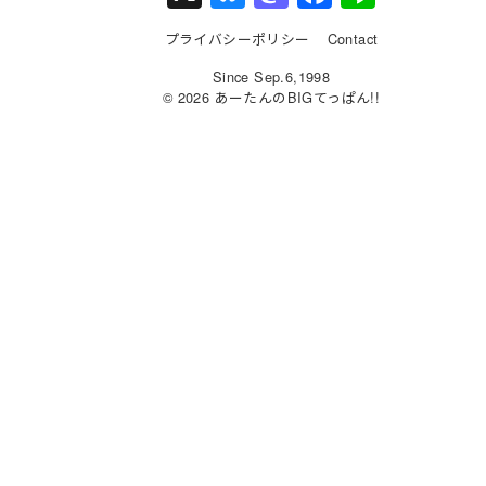
u
a
a
n
プライバシーポリシー
Contact
e
st
c
e
Since Sep.6,1998
s
o
e
© 2026 あーたんのBIGてっぱん!!
k
d
b
y
o
o
n
o
k