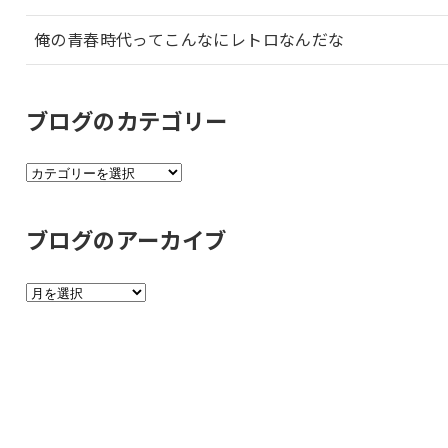
俺の青春時代ってこんなにレトロなんだな
ブログのカテゴリー
ブ
ロ
グ
ブログのアーカイブ
の
カ
ブ
テ
ロ
ゴ
グ
リ
の
ー
ア
ー
カ