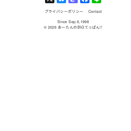
u
a
a
n
プライバシーポリシー
Contact
e
st
c
e
Since Sep.6,1998
s
o
e
© 2026 あーたんのBIGてっぱん!!
k
d
b
y
o
o
n
o
k