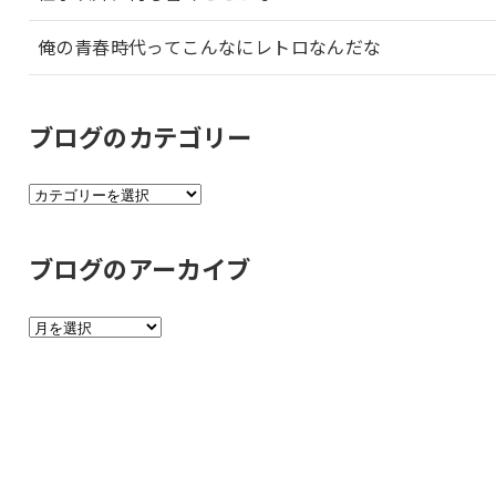
俺の青春時代ってこんなにレトロなんだな
ブログのカテゴリー
ブ
ロ
グ
ブログのアーカイブ
の
カ
ブ
テ
ロ
ゴ
グ
リ
の
ー
ア
ー
カ