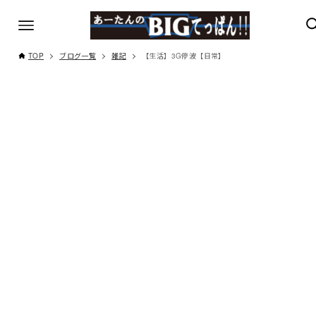
TOP
ブログ一覧
雑記
【生活】3G停波【日常】