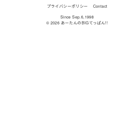
u
a
a
n
プライバシーポリシー
Contact
e
st
c
e
Since Sep.6,1998
s
o
e
© 2026 あーたんのBIGてっぱん!!
k
d
b
y
o
o
n
o
k