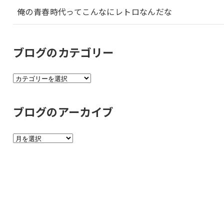
俺の青春時代ってこんなにレトロなんだな
ブログのカテゴリー
ブ
ロ
グ
ブログのアーカイブ
の
カ
ブ
テ
ロ
ゴ
グ
リ
の
ー
ア
ー
カ
イ