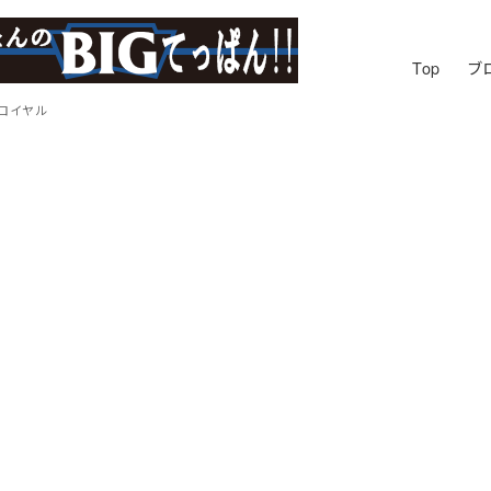
Top
ブ
ジュロイヤル