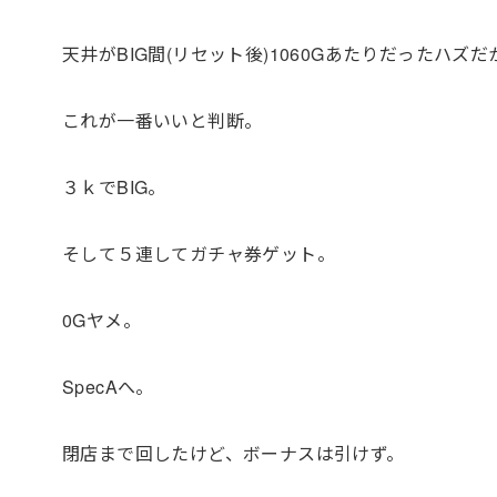
天井がBIG間(リセット後)1060Gあたりだったハズだ
これが一番いいと判断。
３ｋでBIG。
そして５連してガチャ券ゲット。
0Gヤメ。
SpecAへ。
閉店まで回したけど、ボーナスは引けず。