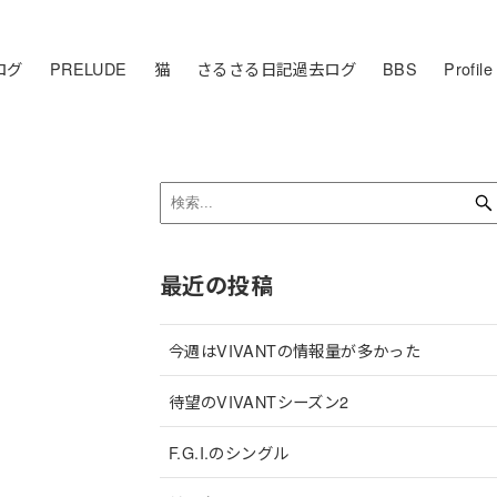
ログ
PRELUDE
猫
さるさる日記過去ログ
BBS
Profile
最近の投稿
今週はVIVANTの情報量が多かった
待望のVIVANTシーズン2
F.G.I.のシングル