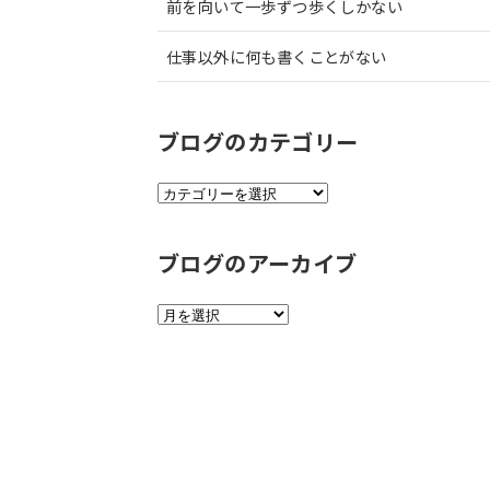
前を向いて一歩ずつ歩くしかない
仕事以外に何も書くことがない
ブログのカテゴリー
ブ
ロ
グ
ブログのアーカイブ
の
カ
テ
ブ
ゴ
ロ
リ
グ
ー
の
ア
ー
カ
イ