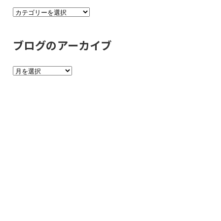
ブ
ロ
グ
ブログのアーカイブ
の
カ
ブ
テ
ロ
ゴ
グ
リ
の
ー
ア
ー
カ
イ
ブ