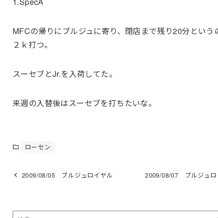
1.SpecA
MFCの帰りにブルジュに寄り、閉店まで残り20分という
２ｋ打つ。
スーセブとJr.を入荷してた。
来週の入替後はスーセブを打ちたいな。
ローセン
2009/08/05 ブルジュロイヤル
2009/08/07 ブルジュ