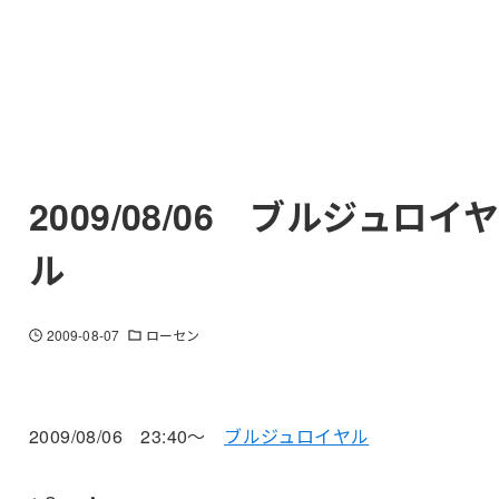
2009/08/06 ブルジュロイ
ル
2009-08-07
ローセン
2009/08/06 23:40～
ブルジュロイヤル