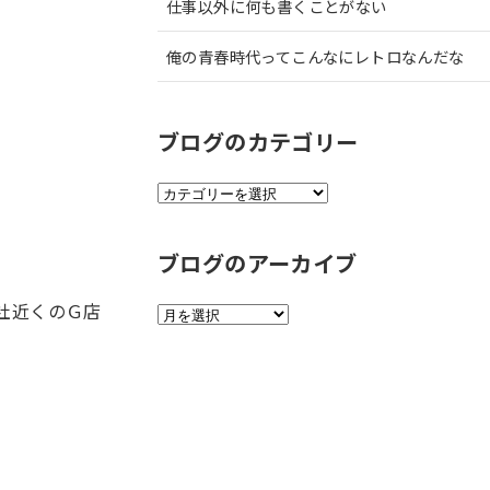
仕事以外に何も書くことがない
俺の青春時代ってこんなにレトロなんだな
ブログのカテゴリー
ブ
ロ
グ
ブログのアーカイブ
の
カ
テ
社近くのＧ店
ブ
ゴ
ロ
リ
グ
ー
の
ア
ー
カ
イ