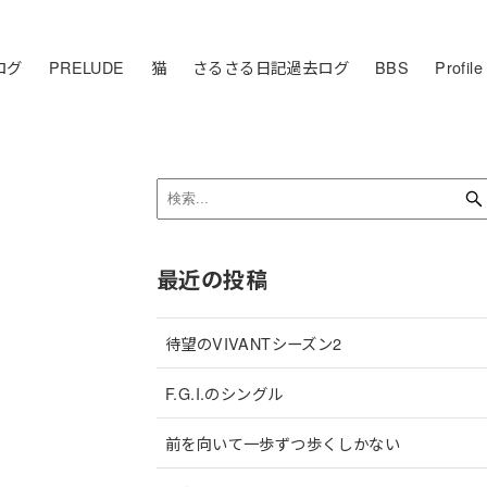
ログ
PRELUDE
猫
さるさる日記過去ログ
BBS
Profile
最近の投稿
待望のVIVANTシーズン2
F.G.I.のシングル
前を向いて一歩ずつ歩くしかない