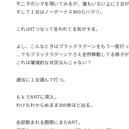
不二子のシマを覗いてみるが、誰もいない上に３台
そして１台はノーボーナス900Ｇハマリ。
これは打つなって言われてる気がする。
よし、こんなときはブラックラグーンをもう一度打っ
…でもブラックラグーンでさえ全然稼動してる様子
これは壊滅的な状況なんじゃない？
適当に１台選んで打つ。
６ｋでARTに突入。
わけもわからぬまま300枚ほど出る。
全部飲まれる間際にまたART。