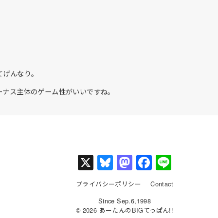
てげんなり。
ーナス主体のゲーム性がいいですね。
X
Bl
M
F
Li
u
a
a
n
プライバシーポリシー
Contact
e
st
c
e
Since Sep.6,1998
s
o
e
© 2026 あーたんのBIGてっぱん!!