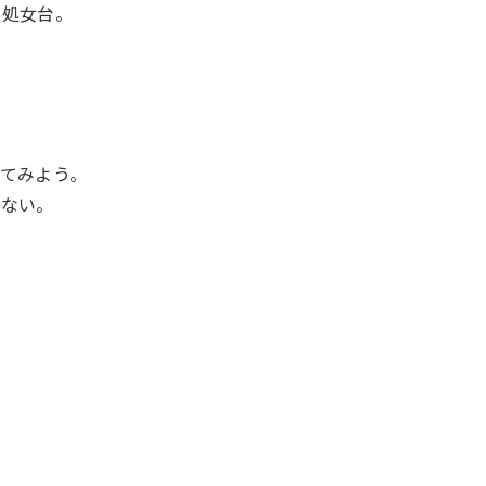
が処女台。
てみよう。
がない。