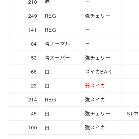
210
赤
－
249
REG
強チェリー
141
REG
－
84
青ノーマル
－
53
青スーパー
強チェリー
66
白
スイカBAR
23
白
弱スイカ
214
REG
強スイカ
45
白
強チェリー
ST中
100
白
強スイカ