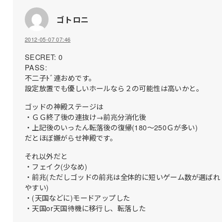
ゴトロニ
2012-05-07 07:46
SECRET: 0
PASS:
不二子ﾄﾞ連おめです。
設定放置でも優しいホールなら２の可能性は高いかと。
ゴッドの神殿ステージは
・ＧＧ終了後の連抜け→前兆分消化後
・上記後のいったん転落後の復帰(180～250Ｇが多い)
だとほぼ嫌がらせ神殿です。
それ以外だと
・フェイク(少なめ)
・前兆(ただしゴッドの前兆は全体的に短いゲーム数が選ばれ
やすい)
・(天国などに)モードアップした
・天国or天国待機に移行し、転落した