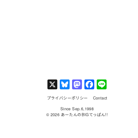
X
Bl
M
F
Li
u
a
a
n
プライバシーポリシー
Contact
e
st
c
e
Since Sep.6,1998
s
o
e
© 2026 あーたんのBIGてっぱん!!
k
d
b
y
o
o