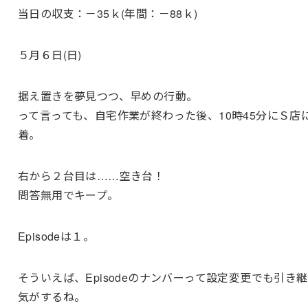
当日の収支：－35ｋ(年間：－88ｋ)
５月６日(日)
据え置きを夢見つつ、早めの行動。
って言っても、自宅作業が終わった後、10時45分にＳ店
着。
右から２台目は……空き台！
問答無用でキープ。
Episodeは１。
そういえば、Episodeのナンバーって設定変更でも引き
気がするね。