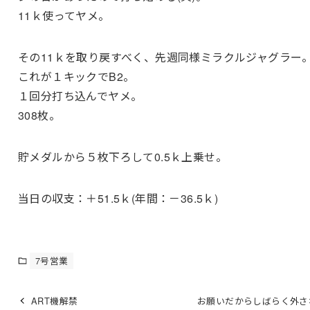
11ｋ使ってヤメ。
その11ｋを取り戻すべく、先週同様ミラクルジャグラー
これが１キックでB2。
１回分打ち込んでヤメ。
308枚。
貯メダルから５枚下ろして0.5ｋ上乗せ。
当日の収支：＋51.5ｋ(年間：－36.5ｋ)
7号営業
ART機解禁
お願いだからしばらく外さ