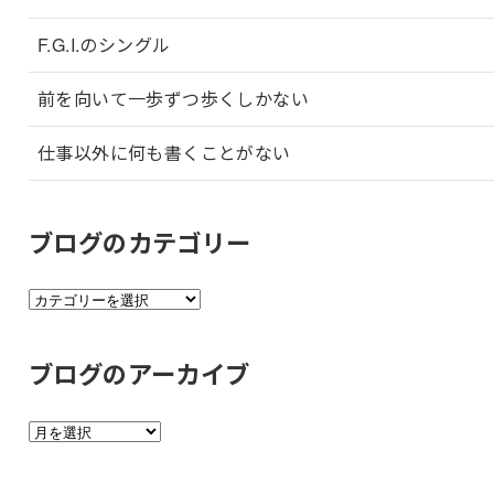
F.G.I.のシングル
前を向いて一歩ずつ歩くしかない
仕事以外に何も書くことがない
ブログのカテゴリー
ブ
ロ
グ
ブログのアーカイブ
の
カ
ブ
テ
ロ
ゴ
グ
リ