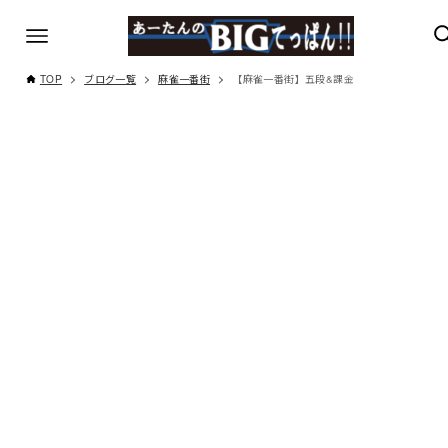
TOP
ブログ一覧
麻雀一番街
【麻雀一番街】五段&課金