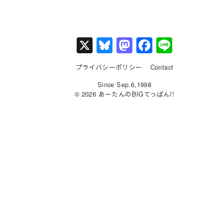
X
Bl
M
F
Li
u
a
a
n
プライバシーポリシー
Contact
e
st
c
e
Since Sep.6,1998
s
o
e
© 2026 あーたんのBIGてっぱん!!
k
d
b
y
o
o
n
o
k