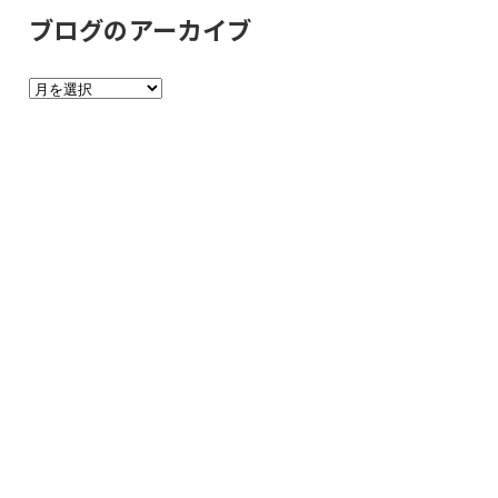
グ
ブログのアーカイブ
の
カ
ブ
テ
ロ
ゴ
グ
リ
の
ー
ア
ー
カ
イ
ブ