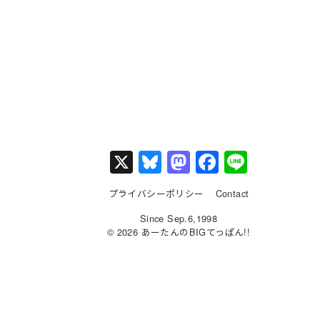
X
Bl
M
F
Li
u
a
a
n
プライバシーポリシー
Contact
e
st
c
e
Since Sep.6,1998
s
o
e
© 2026 あーたんのBIGてっぱん!!
k
d
b
y
o
o
n
o