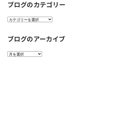
ブログのカテゴリー
ブ
ロ
グ
ブログのアーカイブ
の
カ
ブ
テ
ロ
ゴ
グ
リ
の
ー
ア
ー
カ
イ
ブ