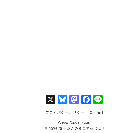
X
Bl
M
F
Li
u
a
a
n
プライバシーポリシー
Contact
e
st
c
e
Since Sep.6,1998
s
o
e
© 2026 あーたんのBIGてっぱん!!