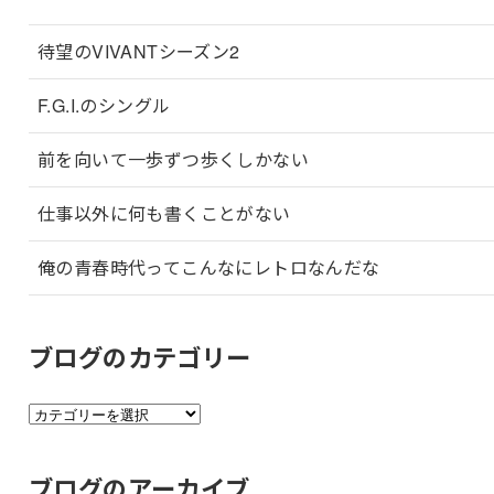
待望のVIVANTシーズン2
F.G.I.のシングル
前を向いて一歩ずつ歩くしかない
仕事以外に何も書くことがない
俺の青春時代ってこんなにレトロなんだな
ブログのカテゴリー
ブ
ロ
グ
ブログのアーカイブ
の