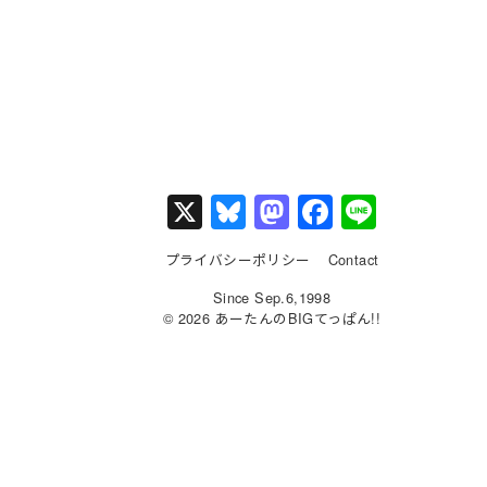
X
Bl
M
F
Li
u
a
a
n
プライバシーポリシー
Contact
e
st
c
e
Since Sep.6,1998
s
o
e
© 2026 あーたんのBIGてっぱん!!
k
d
b
y
o
o
n
o
k