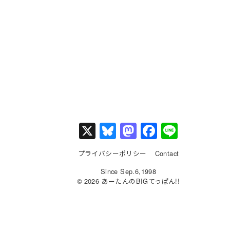
X
Bl
M
F
Li
u
a
a
n
プライバシーポリシー
Contact
e
st
c
e
Since Sep.6,1998
s
o
e
© 2026 あーたんのBIGてっぱん!!
k
d
b
y
o
o
n
o