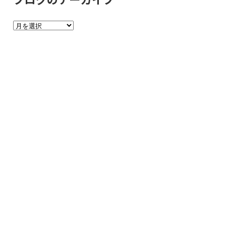
の
カ
ブ
テ
ロ
ゴ
グ
リ
の
ー
ア
ー
カ
イ
ブ