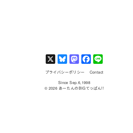
X
Bl
M
F
Li
u
a
a
n
プライバシーポリシー
Contact
e
st
c
e
Since Sep.6,1998
s
o
e
© 2026 あーたんのBIGてっぱん!!
k
d
b
y
o
o
n
o
k