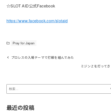
☆SLOT AID公式Facebook
https://www.facebook.com/slotaid
Pray for Japan
プロレスの入場テーマで打線を組んでみた
ミジンＺを打ってき
最近の投稿