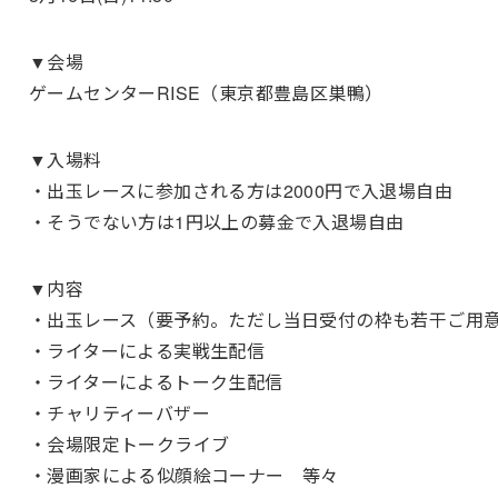
▼会場
ゲームセンターRISE（東京都豊島区巣鴨）
▼入場料
・出玉レースに参加される方は2000円で入退場自由
・そうでない方は1円以上の募金で入退場自由
▼内容
・出玉レース（要予約。ただし当日受付の枠も若干ご用
・ライターによる実戦生配信
・ライターによるトーク生配信
・チャリティーバザー
・会場限定トークライブ
・漫画家による似顔絵コーナー 等々