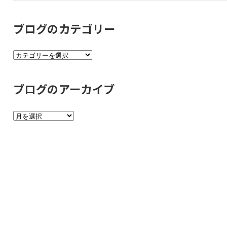
ブログのカテゴリー
ブ
ロ
グ
ブログのアーカイブ
の
カ
ブ
テ
ロ
ゴ
グ
リ
の
ー
ア
ー
カ
イ
ブ