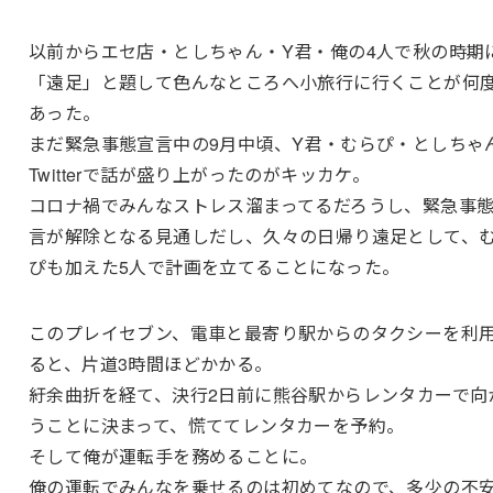
以前からエセ店・としちゃん・Y君・俺の4人で秋の時期
「遠足」と題して色んなところへ小旅行に行くことが何
あった。
まだ緊急事態宣言中の9月中頃、Y君・むらぴ・としちゃ
Twitterで話が盛り上がったのがキッカケ。
コロナ禍でみんなストレス溜まってるだろうし、緊急事
言が解除となる見通しだし、久々の日帰り遠足として、
ぴも加えた5人で計画を立てることになった。
このプレイセブン、電車と最寄り駅からのタクシーを利
ると、片道3時間ほどかかる。
紆余曲折を経て、決行2日前に熊谷駅からレンタカーで向
うことに決まって、慌ててレンタカーを予約。
そして俺が運転手を務めることに。
俺の運転でみんなを乗せるのは初めてなので、多少の不