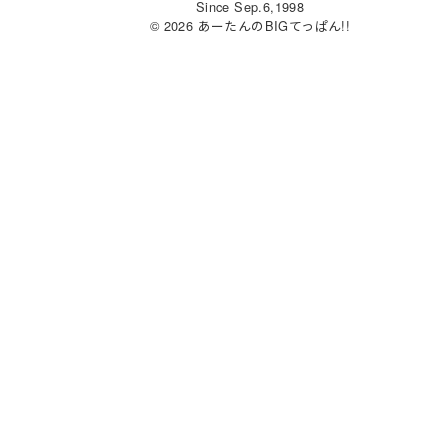
Since Sep.6,1998
s
o
e
© 2026 あーたんのBIGてっぱん!!
k
d
b
y
o
o
n
o
k