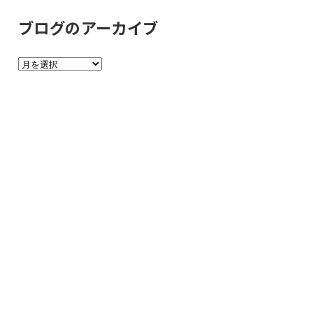
グ
ブログのアーカイブ
の
カ
ブ
テ
ロ
ゴ
グ
リ
の
ー
ア
ー
カ
イ
ブ