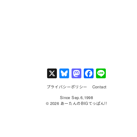
X
Bl
M
F
Li
u
a
a
n
プライバシーポリシー
Contact
e
st
c
e
Since Sep.6,1998
s
o
e
© 2026 あーたんのBIGてっぱん!!
k
d
b
y
o
o
n
o