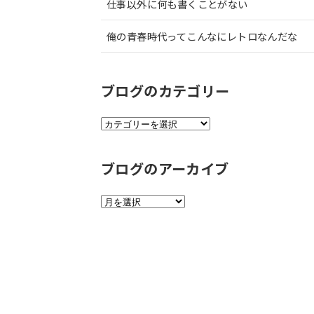
仕事以外に何も書くことがない
俺の青春時代ってこんなにレトロなんだな
ブログのカテゴリー
ブ
ロ
グ
ブログのアーカイブ
の
カ
テ
ブ
ゴ
ロ
リ
グ
ー
の
ア
ー
カ
イ