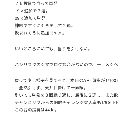
７ｋ投資で当って単発。
19ｋ追加で２連。
29ｋ追加で単発。
神殿ですぐに引き戻して２連。
飲まれて５ｋ追加でヤメ。
いいところにいても、当りを引けない。
バジリスクのシマでロクな台がないので、一旦メシ
戻って少し様子を見てると、本日のART確率が1/10
…全然引けず、天井目掛けて一直線。
引いても単発を３回繰り返し、最後に２連し、また
チャンスリプからの開眼チャレンジ突入率も1/5を下
この台の投資は44ｋ。