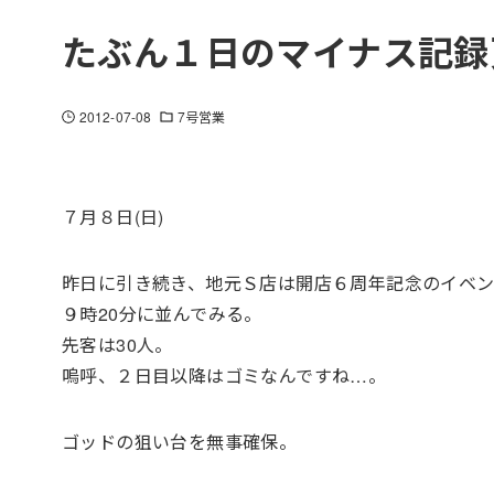
たぶん１日のマイナス記録
2012-07-08
7号営業
７月８日(日)
昨日に引き続き、地元Ｓ店は開店６周年記念のイベ
９時20分に並んでみる。
先客は30人。
嗚呼、２日目以降はゴミなんですね…。
ゴッドの狙い台を無事確保。