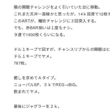
隣の開眼チャレンジをよく引いていた台に移動。
これまた天井一直線かと思ったが、14ｋ投資で12枚
このARTが、瞳術チャレンジに３回突入する。
でも、赤BAR揃いは１度もナシ。
９連で1500枚くらいになる。
ドル１キープで回すが、チャンスリプからの開眼は
ドル１キープでヤメ。
787枚。
癒しを求めてＡタイプ。
ニューパルSP、３ｋでREG→BIG。
飲まれてヤメ。
最後にジャグラーを２ｋ。