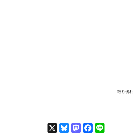
取り切
X
Bl
M
F
Li