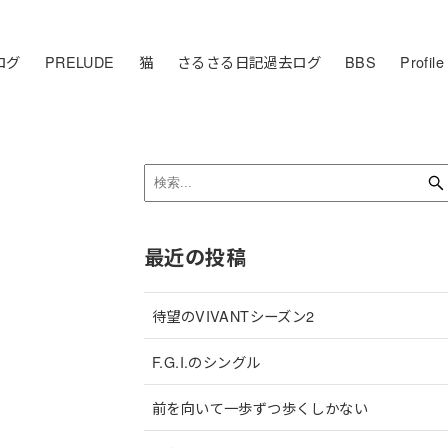
ログ
PRELUDE
猫
さるさる日記過去ログ
BBS
Profile
最近の投稿
待望のVIVANTシーズン2
F.G.I.のシングル
前を向いて一歩ずつ歩くしかない