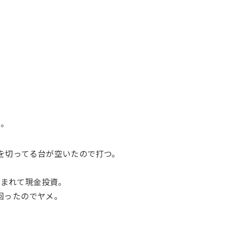
へ。
0を切ってる台が空いたので打つ。
飲まれて現金投資。
回ったのでヤメ。