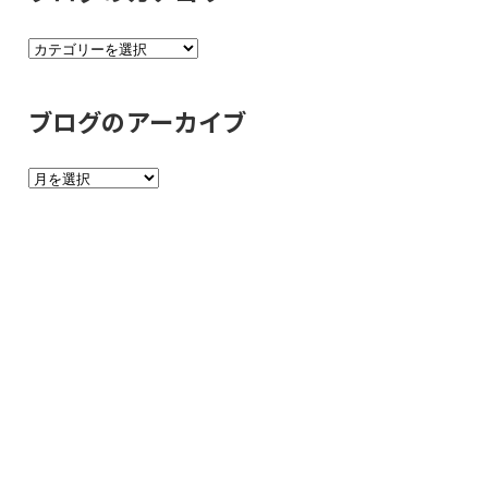
ブ
ロ
グ
ブログのアーカイブ
の
カ
ブ
テ
ロ
ゴ
グ
リ
の
ー
ア
ー
カ
イ
ブ