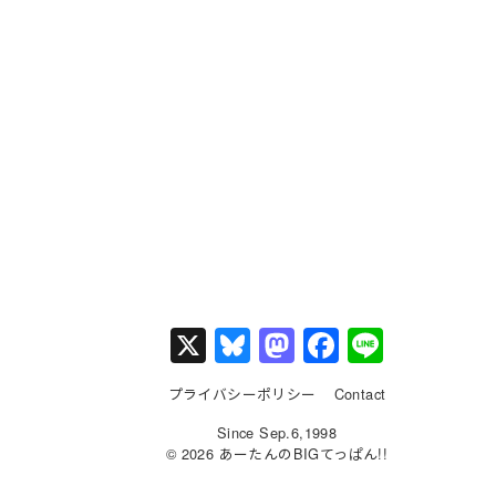
X
Bl
M
F
Li
u
a
a
n
プライバシーポリシー
Contact
e
st
c
e
Since Sep.6,1998
s
o
e
© 2026 あーたんのBIGてっぱん!!
k
d
b