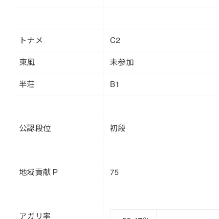
トナメ
C2
東風
未参加
半荘
B1
公認段位
初段
地域貢献Ｐ
75
アガリ率