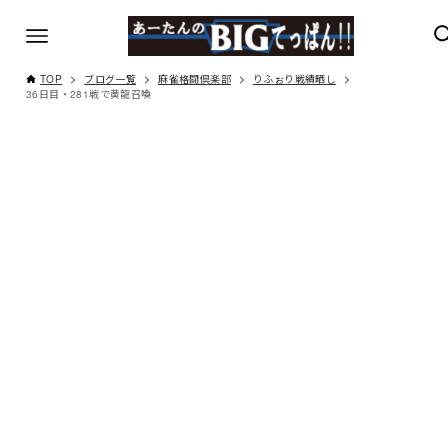
TOP
ブログ一覧
麻雀格闘倶楽部
りふぉり戦績晒し
36日目・281戦で黄龍召喚