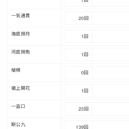
一気通貫
20回
海底撈月
1回
河底撈魚
1回
槍槓
0回
嶺上開花
1回
一盃口
23回
断公九
139回