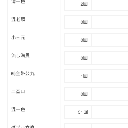
清一色
2回
混老頭
0回
小三元
0回
流し満貫
0回
純全帯公九
1回
二盃口
0回
混一色
31回
ダブル立直