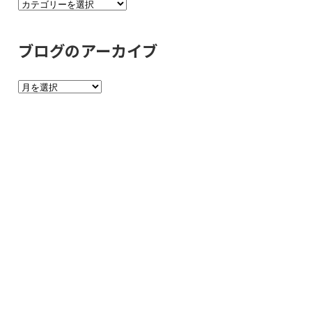
ブ
ロ
グ
ブログのアーカイブ
の
カ
ブ
テ
ロ
ゴ
グ
リ
の
ー
ア
ー
カ
イ
ブ