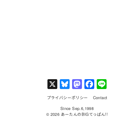
X
Bl
M
F
Li
u
a
a
n
プライバシーポリシー
Contact
e
st
c
e
Since Sep.6,1998
s
o
e
© 2026 あーたんのBIGてっぱん!!
k
d
b
y
o
o