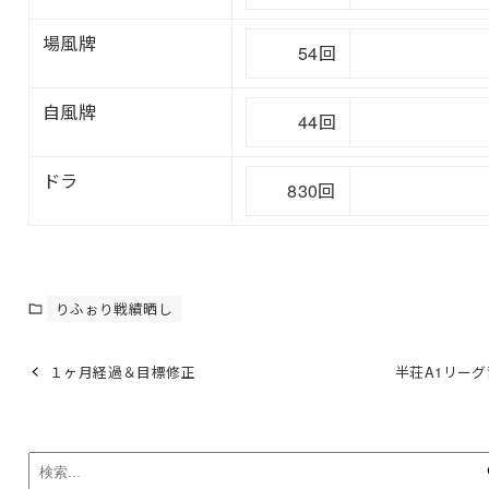
場風牌
54回
自風牌
44回
ドラ
830回
りふぉり戦績晒し
１ヶ月経過＆目標修正
半荘A1リー