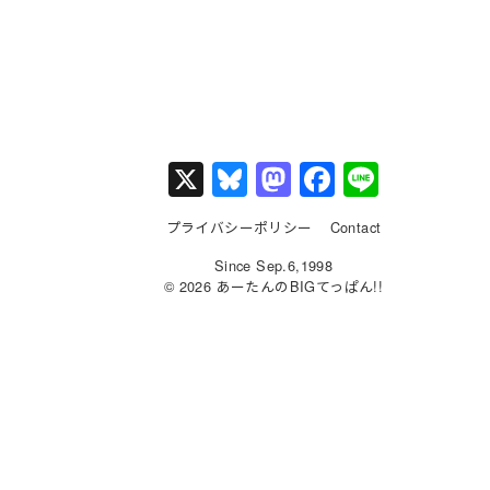
X
Bl
M
F
Li
u
a
a
n
プライバシーポリシー
Contact
e
st
c
e
Since Sep.6,1998
s
o
e
© 2026 あーたんのBIGてっぱん!!
k
d
b
y
o
o
n
o
k