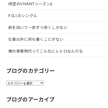
待望のVIVANTシーズン2
F.G.I.のシングル
前を向いて一歩ずつ歩くしかない
仕事以外に何も書くことがない
俺の青春時代ってこんなにレトロなんだな
ブログのカテゴリー
ブ
ロ
グ
ブログのアーカイブ
の
カ