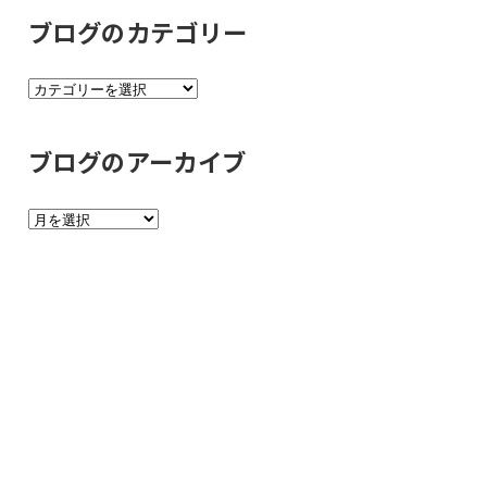
ブログのカテゴリー
ブ
ロ
グ
ブログのアーカイブ
の
カ
ブ
テ
ロ
ゴ
グ
リ
の
ー
ア
ー
カ
イ
ブ