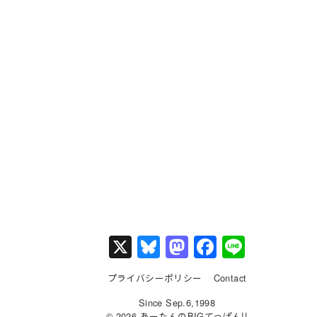
X
Bl
M
F
Li
u
a
a
n
プライバシーポリシー
Contact
e
st
c
e
Since Sep.6,1998
s
o
e
© 2026 あーたんのBIGてっぱん!!