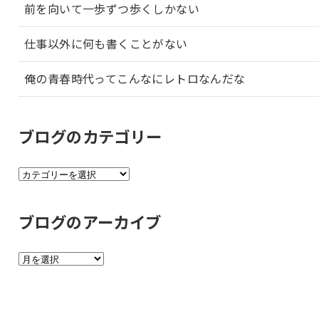
前を向いて一歩ずつ歩くしかない
仕事以外に何も書くことがない
俺の青春時代ってこんなにレトロなんだな
ブログのカテゴリー
ブ
ロ
グ
ブログのアーカイブ
の
カ
ブ
テ
ロ
ゴ
グ
リ
の
ー