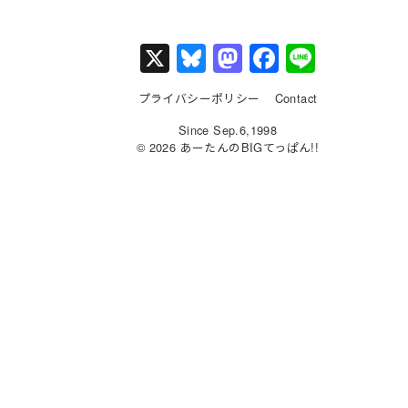
X
Bl
M
F
Li
u
a
a
n
プライバシーポリシー
Contact
e
st
c
e
Since Sep.6,1998
s
o
e
© 2026 あーたんのBIGてっぱん!!
k
d
b
y
o
o
n
o
k