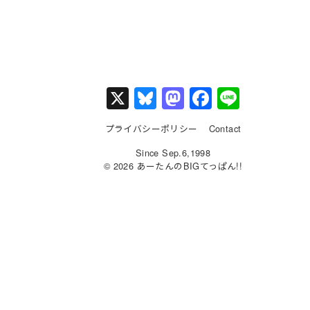
X
Bl
M
F
Li
u
a
a
n
プライバシーポリシー
Contact
e
st
c
e
Since Sep.6,1998
s
o
e
© 2026 あーたんのBIGてっぱん!!
k
d
b
y
o
o
n
o
k