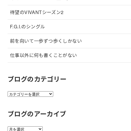
待望のVIVANTシーズン2
F.G.I.のシングル
前を向いて一歩ずつ歩くしかない
仕事以外に何も書くことがない
ブログのカテゴリー
ブ
ロ
グ
ブログのアーカイブ
の
カ
ブ
テ