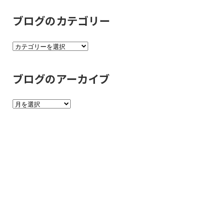
ブログのカテゴリー
ブ
ロ
グ
ブログのアーカイブ
の
カ
ブ
テ
ロ
ゴ
グ
リ
の
ー
ア
ー
カ
イ
ブ