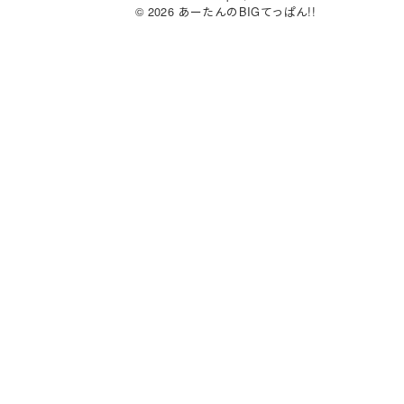
s
o
e
© 2026 あーたんのBIGてっぱん!!
k
d
b
y
o
o
n
o
k