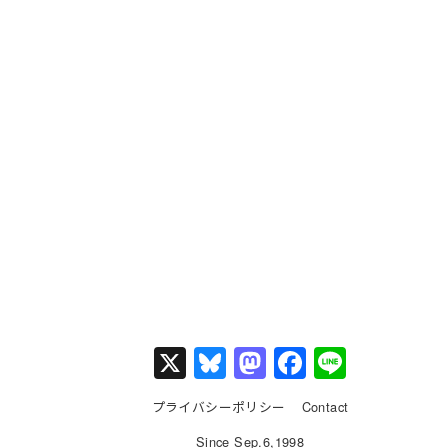
X
Bl
M
F
Li
u
a
a
n
プライバシーポリシー
Contact
e
st
c
e
Since Sep.6,1998