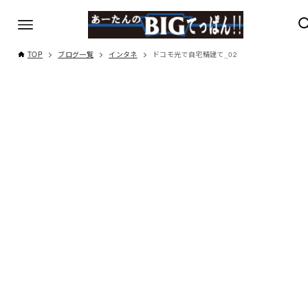
TOP
ブログ一覧
インタネ
ドコモ光で自宅鯖建て_02