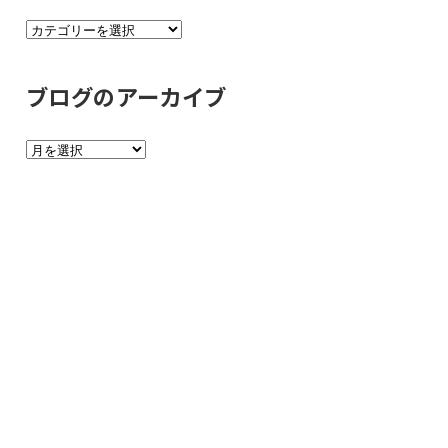
ブ
ロ
グ
ブログのアーカイブ
の
カ
ブ
テ
ロ
ゴ
グ
リ
の
ー
ア
ー
カ
イ
ブ