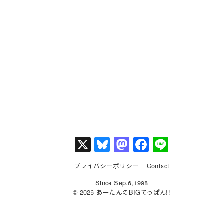
X
Bl
M
F
Li
u
a
a
n
プライバシーポリシー
Contact
e
st
c
e
Since Sep.6,1998
s
o
e
© 2026 あーたんのBIGてっぱん!!
k
d
b