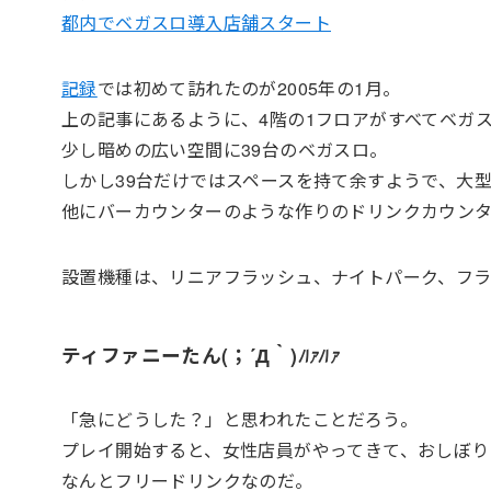
都内でベガスロ導入店舗スタート
記録
では初めて訪れたのが2005年の1月。
上の記事にあるように、4階の1フロアがすべてベガ
少し暗めの広い空間に39台のベガスロ。
しかし39台だけではスペースを持て余すようで、大
他にバーカウンターのような作りのドリンクカウン
設置機種は、リニアフラッシュ、ナイトパーク、フ
ティファニーたん
(；´Д｀)
ﾊｧﾊｧ
「急にどうした？」と思われたことだろう。
プレイ開始すると、女性店員がやってきて、おしぼり
なんとフリードリンクなのだ。