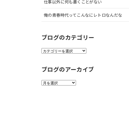
仕事以外に何も書くことがない
俺の青春時代ってこんなにレトロなんだな
ブログのカテゴリー
ブ
ロ
グ
ブログのアーカイブ
の
カ
テ
ブ
ゴ
ロ
リ
グ
ー
の
ア
ー
カ
イ