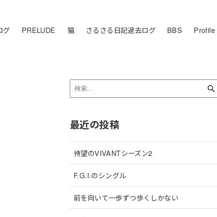
ログ
PRELUDE
猫
さるさる日記過去ログ
BBS
Profile
最近の投稿
待望のVIVANTシーズン2
F.G.I.のシングル
前を向いて一歩ずつ歩くしかない