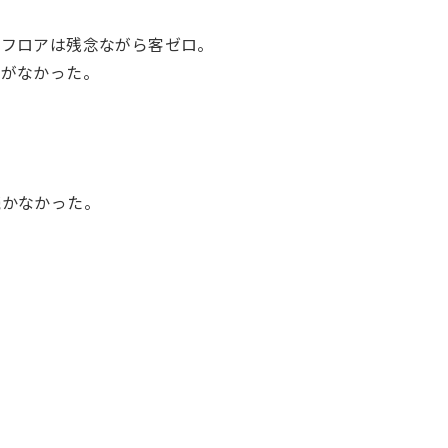
スフロアは残念ながら客ゼロ。
とがなかった。
続かなかった。
。