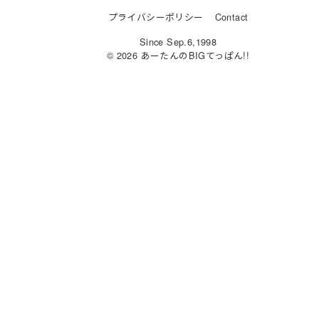
u
a
a
n
プライバシーポリシー
Contact
e
st
c
e
Since Sep.6,1998
s
o
e
© 2026 あーたんのBIGてっぱん!!
k
d
b
y
o
o
n
o
k