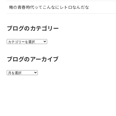
俺の青春時代ってこんなにレトロなんだな
ブログのカテゴリー
ブ
ロ
グ
ブログのアーカイブ
の
カ
ブ
テ
ロ
ゴ
グ
リ
の
ー
ア
ー
カ
イ