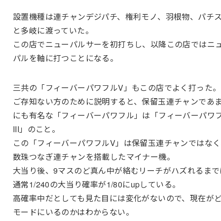
設置機種は連チャンデジパチ、権利モノ、羽根物、パチ
と多岐に渡っていた。
この店でニューパルサーを初打ちし、以降この店ではニ
パルを軸に打つことになる。
三共の「フィーバーパワフルV」もこの店でよく打った。
ご存知ない方のために説明すると、保留玉連チャンであ
にも有名な「フィーバーパワフル」は「フィーバーパワ
III」のこと。
この「フィーバーパワフルV」は保留玉連チャンではなく
数珠つなぎ連チャンを搭載したマイナー機。
大当り後、9マスのど真ん中が絡むリーチがハズれるまで
通常1/240の大当り確率が1/80にupしている。
高確率中だとしても見た目には変化がないので、現在が
モードにいるのかはわからない。