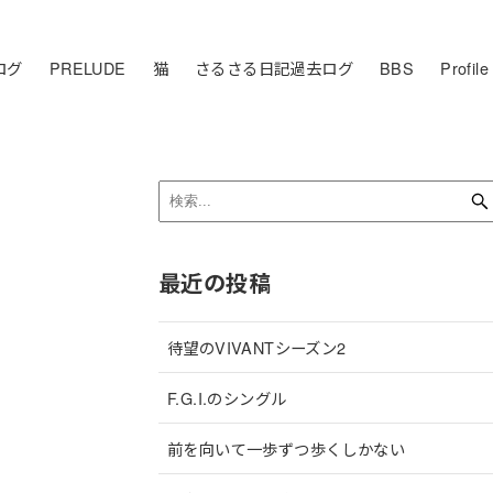
ログ
PRELUDE
猫
さるさる日記過去ログ
BBS
Profile
最近の投稿
待望のVIVANTシーズン2
F.G.I.のシングル
前を向いて一歩ずつ歩くしかない