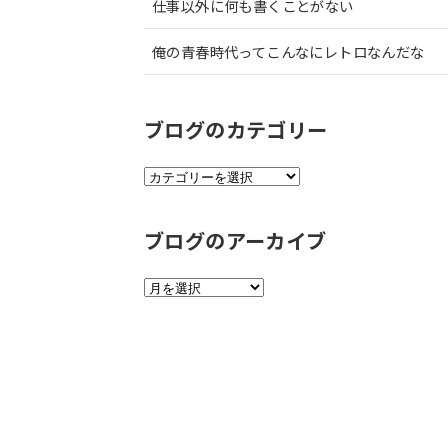
仕事以外に何も書くことがない
俺の青春時代ってこんなにレトロなんだな
ブログのカテゴリー
ブ
ロ
グ
ブログのアーカイブ
の
カ
テ
ブ
ゴ
ロ
リ
グ
ー
の
ア
ー
カ
イ