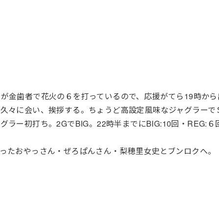
が金歯者で花火の６を打っているので、応援がてら19時から
と久々に会い、挨拶する。ちょうど高設定風味なジャグラーで
初打ち。2GでBIG。22時半までにBIG:10回・REG:６回
残ったおやっさん・ぜろぱんさん・梨穂里女史とブンロクへ。