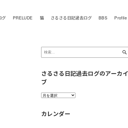
ログ
PRELUDE
猫
さるさる日記過去ログ
BBS
Profile
さるさる日記過去ログのアーカ
ブ
さ
る
さ
カレンダー
る
日
記