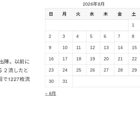
過
2026年8月
去
日
月
火
水
木
金
土
ロ
グ
1
の
ア
2
3
4
5
6
7
8
ー
9
10
11
12
13
14
15
カ
イ
16
17
18
19
20
21
22
出陣。以前に
ブ
＄２流したと
23
24
25
26
27
28
29
で1227枚流
30
31
« 6月