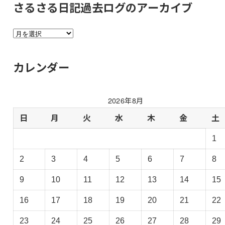
さるさる日記過去ログのアーカイブ
さ
る
さ
カレンダー
る
日
記
2026年8月
過
去
日
月
火
水
木
金
土
ロ
1
グ
の
2
3
4
5
6
7
8
ア
ー
9
10
11
12
13
14
15
カ
イ
16
17
18
19
20
21
22
ブ
23
24
25
26
27
28
29