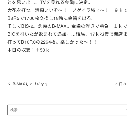
とを思い出し、TVを見れる金歯に決定。
大花を打つ。清原いいぞ～！ ノゲイラ強ぇ～！ ９ｋ
B8R5で1700枚交換し18時に金歯を出る。
そしてBIS-2。念願のB-MAX。金歯の浮きで勝負。１ｋ
BIGを引いたが飲まれて追加。…結局、17ｋ投資で閉店
打ってB10R8の2264枚。楽しかった～！！
本日の収支：＋53ｋ
B-MAXもアリだなぁ…
本日の