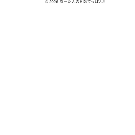
s
o
e
© 2026 あーたんのBIGてっぱん!!
k
d
b
y
o
o
n
o
k