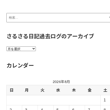
さるさる日記過去ログのアーカイブ
さ
る
さ
カレンダー
る
日
記
2026年8月
過
去
日
月
火
水
木
金
土
ロ
1
グ
の