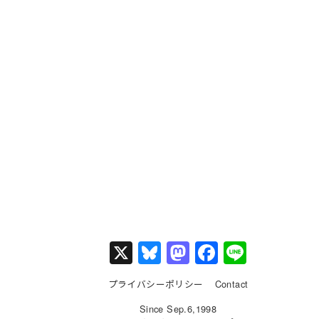
X
Bl
M
F
Li
u
a
a
n
プライバシーポリシー
Contact
e
st
c
e
Since Sep.6,1998