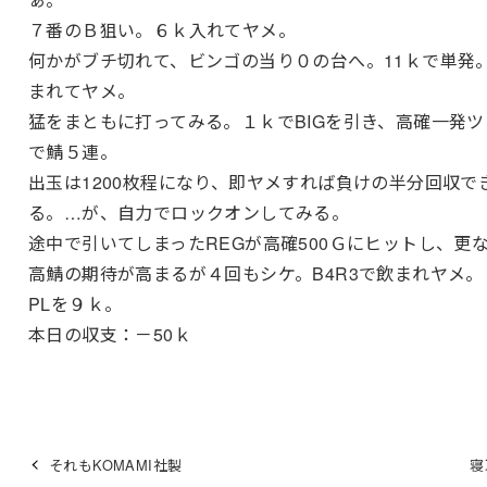
７番のＢ狙い。６ｋ入れてヤメ。
何かがブチ切れて、ビンゴの当り０の台へ。11ｋで単発
まれてヤメ。
猛をまともに打ってみる。１ｋでBIGを引き、高確一発ツ
で鯖５連。
出玉は1200枚程になり、即ヤメすれば負けの半分回収で
る。…が、自力でロックオンしてみる。
途中で引いてしまったREGが高確500Ｇにヒットし、更
高鯖の期待が高まるが４回もシケ。B4R3で飲まれヤメ。
PLを９ｋ。
本日の収支：－50ｋ
それもKOMAMI社製
寝