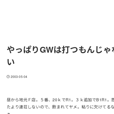
やっぱりGWは打つもんじゃ
い
2003-05-04
昼から地元Ｆ店。５番、20ｋでR1。３ｋ追加でB1R1。
たより連荘しないので、飲まれてヤメ。粘りに欠けてる
ぁ。