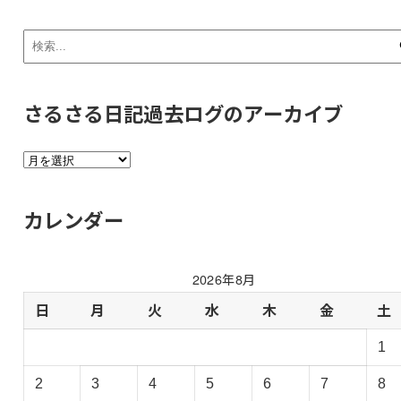
さるさる日記過去ログのアーカイブ
さ
る
さ
カレンダー
る
日
記
2026年8月
過
去
日
月
火
水
木
金
土
ロ
1
グ
の
2
3
4
5
6
7
8
ア