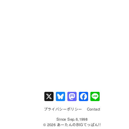
X
Bl
M
F
Li
u
a
a
n
プライバシーポリシー
Contact
e
st
c
e
Since Sep.6,1998
s
o
e
© 2026 あーたんのBIGてっぱん!!