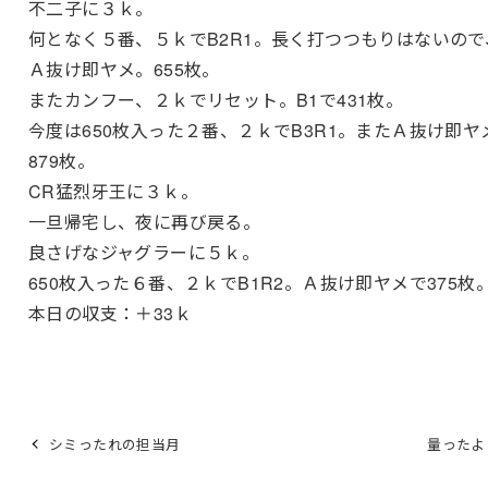
不二子に３ｋ。
何となく５番、５ｋでB2R1。長く打つつもりはないので
Ａ抜け即ヤメ。655枚。
またカンフー、２ｋでリセット。B1で431枚。
今度は650枚入った２番、２ｋでB3R1。またＡ抜け即ヤ
879枚。
CR猛烈牙王に３ｋ。
一旦帰宅し、夜に再び戻る。
良さげなジャグラーに５ｋ。
650枚入った６番、２ｋでB1R2。Ａ抜け即ヤメで375枚
本日の収支：＋33ｋ
シミったれの担当月
量ったよ