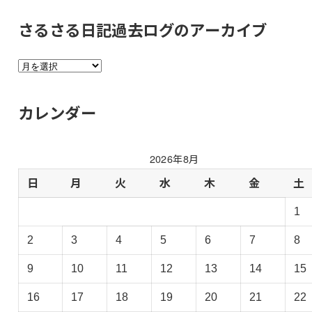
さるさる日記過去ログのアーカイブ
さ
る
さ
カレンダー
る
日
記
2026年8月
過
去
日
月
火
水
木
金
土
ロ
1
グ
の
2
3
4
5
6
7
8
ア
ー
9
10
11
12
13
14
15
カ
イ
16
17
18
19
20
21
22