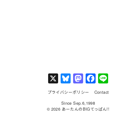
X
Bl
M
F
Li
u
a
a
n
プライバシーポリシー
Contact
e
st
c
e
Since Sep.6,1998
s
o
e
© 2026 あーたんのBIGてっぱん!!
k
d
b
y
o
o
n
o