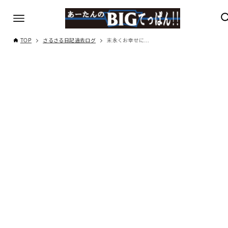
TOP
さるさる日記過去ログ
末永くお幸せに…