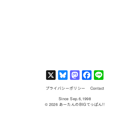
X
Bl
M
F
Li
u
a
a
n
プライバシーポリシー
Contact
e
st
c
e
Since Sep.6,1998
s
o
e
© 2026 あーたんのBIGてっぱん!!
k
d
b
y
o
o
n
o