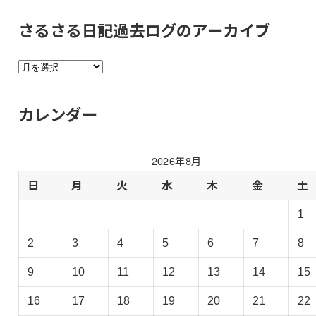
さるさる日記過去ログのアーカイブ
さ
る
さ
カレンダー
る
日
記
2026年8月
過
去
日
月
火
水
木
金
土
ロ
1
グ
の
2
3
4
5
6
7
8
ア
ー
9
10
11
12
13
14
15
カ
イ
16
17
18
19
20
21
22