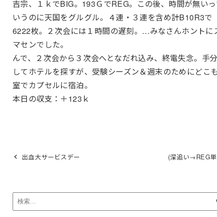
吉宗、１ｋでBIG。193ＧでREG。この後、時間が無いっ
いうのに天国をグルグル。４連・３連を含め計B10R3で
6222枚。２次会には１時間の遅刻。…みなさんホントに
マセンでした。
んで、２次会から３次会へとなだれ込み、終電失念。手
してホテルを探すが、受験シーズン＆週末のためにどこ
室でカプセルに宿泊。
本日の収支：＋123ｋ
出血大サービスデー
(深追い→REG単