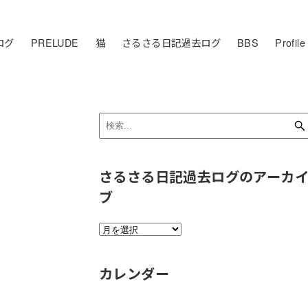
ログ
PRELUDE
猫
さるさる日記過去ログ
BBS
Profile
さるさる日記過去ログのアーカ
ブ
さ
る
さ
カレンダー
る
日
記