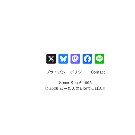
X
Bl
M
F
Li
u
a
a
n
プライバシーポリシー
Contact
e
st
c
e
Since Sep.6,1998
s
o
e
© 2026 あーたんのBIGてっぱん!!
k
d
b
y
o
o
n
o
k