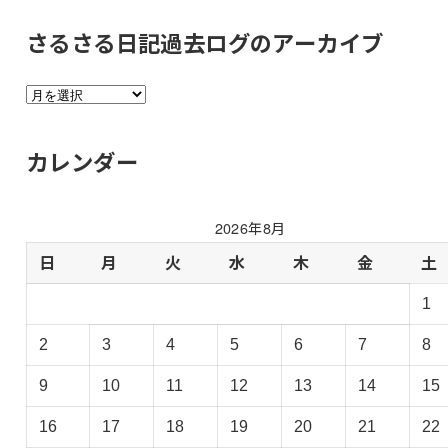
さるさる日記過去ログのアーカイブ
さ
る
さ
カレンダー
る
日
記
2026年8月
過
去
日
月
火
水
木
金
土
ロ
1
グ
の
2
3
4
5
6
7
8
ア
ー
9
10
11
12
13
14
15
カ
イ
16
17
18
19
20
21
22