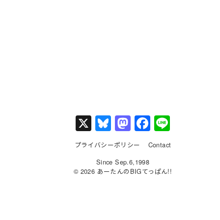
X
Bl
M
F
Li
u
a
a
n
プライバシーポリシー
Contact
e
st
c
e
Since Sep.6,1998
s
o
e
© 2026 あーたんのBIGてっぱん!!
k
d
b
y
o
o
n
o