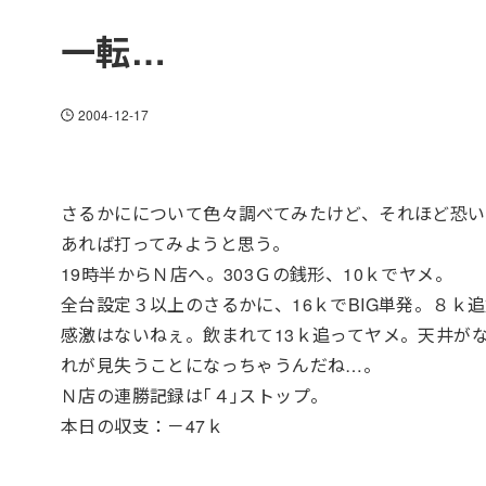
一転…
2004-12-17
さるかにについて色々調べてみたけど、それほど恐
あれば打ってみようと思う。
19時半からＮ店へ。303Ｇの銭形、10ｋでヤメ。
全台設定３以上のさるかに、16ｋでBIG単発。８ｋ
感激はないねぇ。飲まれて13ｋ追ってヤメ。天井が
れが見失うことになっちゃうんだね…。
Ｎ店の連勝記録は｢４｣ストップ。
本日の収支：－47ｋ