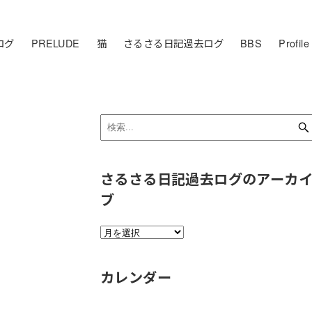
ログ
PRELUDE
猫
さるさる日記過去ログ
BBS
Profile
さるさる日記過去ログのアーカ
ブ
さ
る
さ
カレンダー
る
日
記