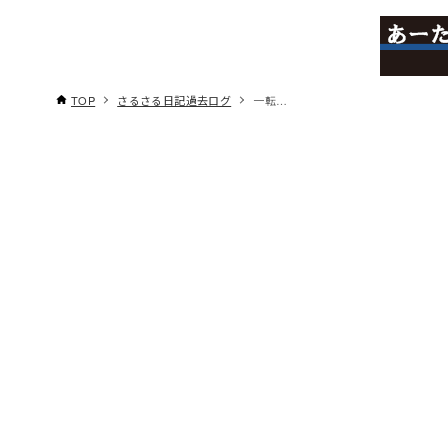
TOP
さるさる日記過去ログ
一転…