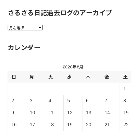
さるさる日記過去ログのアーカイブ
さ
る
さ
カレンダー
る
日
記
2026年8月
過
去
日
月
火
水
木
金
土
ロ
1
グ
の
2
3
4
5
6
7
8
ア
ー
9
10
11
12
13
14
15
カ
イ
16
17
18
19
20
21
22