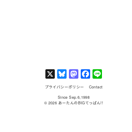
X
Bl
M
F
Li
u
a
a
n
プライバシーポリシー
Contact
e
st
c
e
Since Sep.6,1998
s
o
e
© 2026 あーたんのBIGてっぱん!!
k
d
b
y
o
o
n
o