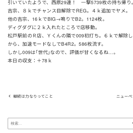
引いていたようで、西原29連！ 一撃5739枚の持ち帰り
吉宗、８ｋでチャンス目解除でREG。４ｋ追加でヤメ。
他の吉宗、16ｋでBIG→鳴りでB2。1124枚。
ディグダグに２ｋ入れたところで店移動。
松戸駅前のＲ店、Ｙくんの隣で009初打ち。６ｋで解除
から、加速モードなしでB4R2。586枚流す。
しかし009は｢世代｣なので、評価が甘くなるね…。
本日の収支：＋78ｋ
継続は力なりってこと
ニューペ