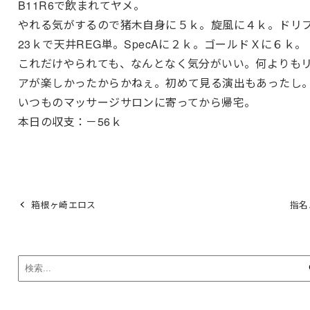
B11R6で飲まれてヤメ。
やれる気がするので猪木自身に５ｋ。旋風に４ｋ。ドリ
23ｋで天井REG単。SpecAに２ｋ。ゴールドＸに６ｋ。
これだけやられても、なんとなく気分がいい。何よりも
アが楽しかったからかねぇ。初めて見る演出もあったし
いつものマッサージサロンに寄ってから帰宅。
本日の収支：－56ｋ
箱根ヶ崎エロス
指名