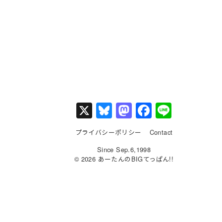
X
Bl
M
F
Li
u
a
a
n
プライバシーポリシー
Contact
e
st
c
e
Since Sep.6,1998
s
o
e
© 2026 あーたんのBIGてっぱん!!
k
d
b
y
o
o
n
o
k