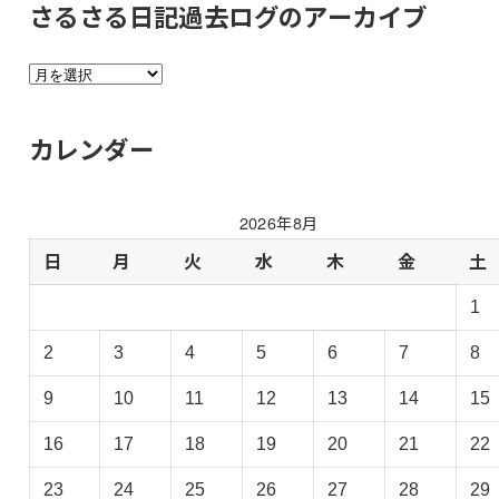
さるさる日記過去ログのアーカイブ
さ
る
さ
カレンダー
る
日
記
2026年8月
過
去
日
月
火
水
木
金
土
ロ
1
グ
の
2
3
4
5
6
7
8
ア
ー
9
10
11
12
13
14
15
カ
イ
16
17
18
19
20
21
22
ブ
23
24
25
26
27
28
29