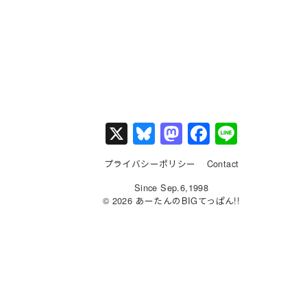
X
Bl
M
F
Li
u
a
a
n
プライバシーポリシー
Contact
e
st
c
e
Since Sep.6,1998
s
o
e
© 2026 あーたんのBIGてっぱん!!
k
d
b
y
o
o
n
o
k