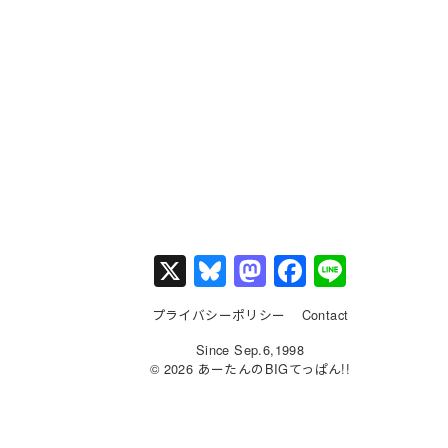
X
Bl
M
F
Li
u
a
a
n
プライバシーポリシー
Contact
e
st
c
e
Since Sep.6,1998
s
o
e
© 2026 あーたんのBIGてっぱん!!
k
d
b
y
o
o