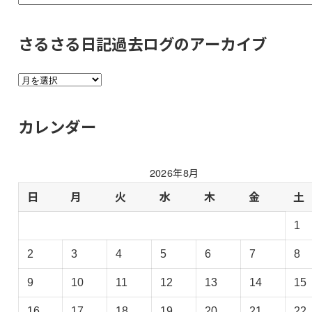
さるさる日記過去ログのアーカイブ
さ
る
さ
カレンダー
る
日
記
2026年8月
過
去
日
月
火
水
木
金
土
ロ
1
グ
の
2
3
4
5
6
7
8
ア
ー
9
10
11
12
13
14
15
カ
16
17
18
19
20
21
22