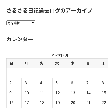
さるさる日記過去ログのアーカイブ
さ
る
さ
カレンダー
る
日
記
2026年8月
過
去
日
月
火
水
木
金
土
ロ
1
グ
の
2
3
4
5
6
7
8
ア
ー
9
10
11
12
13
14
15
カ
イ
16
17
18
19
20
21
22