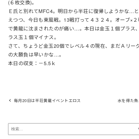
(６枚交換)。
Ｅ氏と別れてMFC4。明日から半荘に復帰しようかな…
えつつ、今日も東風戦。13戦打って４３２４。オーブ×２
で黄龍に沈まされたのが痛い…。本日は金玉１個プラス
ラス玉１個マイナス。
さて、ちょうど金玉20個でレベル４の現在、まだＡリー
の大勝負は早いかな…。
本日の収支：－5.5ｋ
毎月20日は半荘黄龍イベントエロス
水を得た魚