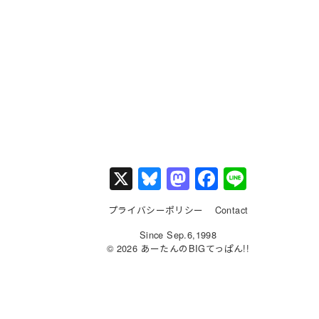
X
Bl
M
F
Li
u
a
a
n
プライバシーポリシー
Contact
e
st
c
e
Since Sep.6,1998
s
o
e
© 2026 あーたんのBIGてっぱん!!
k
d
b
y
o
o
n
o