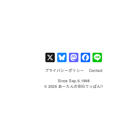
X
Bl
M
F
Li
u
a
a
n
プライバシーポリシー
Contact
e
st
c
e
Since Sep.6,1998
s
o
e
© 2026 あーたんのBIGてっぱん!!
k
d
b
y
o
o
n
o
k