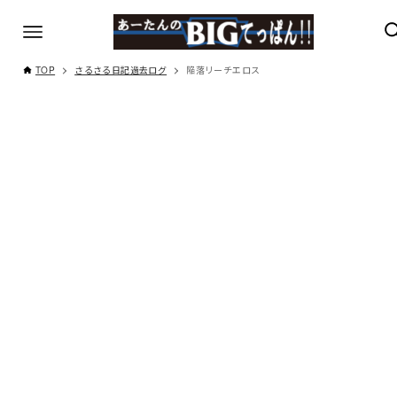
TOP
さるさる日記過去ログ
陥落リーチエロス