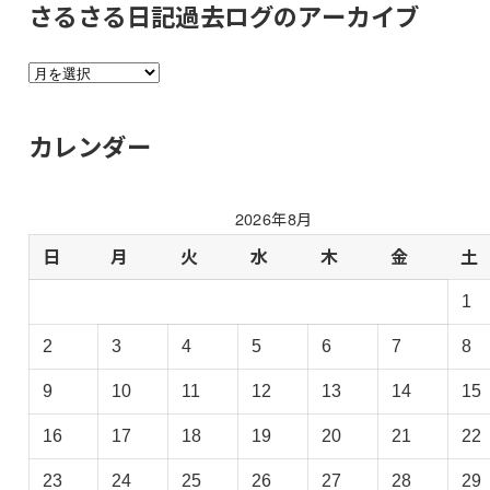
さるさる日記過去ログのアーカイブ
さ
る
さ
カレンダー
る
日
記
2026年8月
過
去
日
月
火
水
木
金
土
ロ
1
グ
の
2
3
4
5
6
7
8
ア
ー
9
10
11
12
13
14
15
カ
イ
16
17
18
19
20
21
22
ブ
23
24
25
26
27
28
29