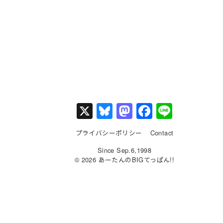
X
Bl
M
F
Li
u
a
a
n
プライバシーポリシー
Contact
e
st
c
e
Since Sep.6,1998
s
o
e
© 2026 あーたんのBIGてっぱん!!
k
d
b
y
o
o
n
o
k