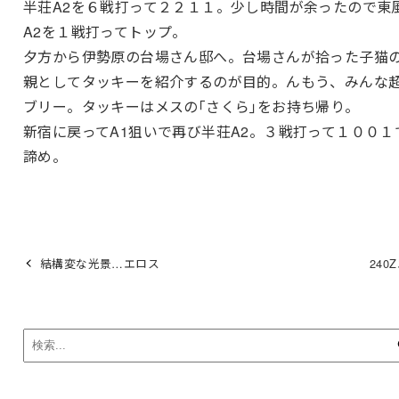
半荘A2を６戦打って２２１１。少し時間が余ったので東
A2を１戦打ってトップ。
夕方から伊勢原の台場さん邸へ。台場さんが拾った子猫
親としてタッキーを紹介するのが目的。んもう、みんな
ブリー。タッキーはメスの｢さくら｣をお持ち帰り。
新宿に戻ってA1狙いで再び半荘A2。３戦打って１００１
諦め。
結構変な光景…エロス
240