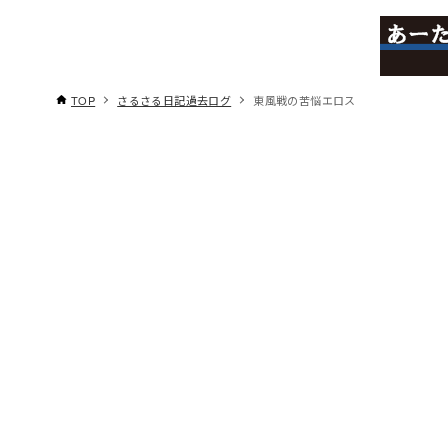
TOP
さるさる日記過去ログ
東風戦の苦悩エロス