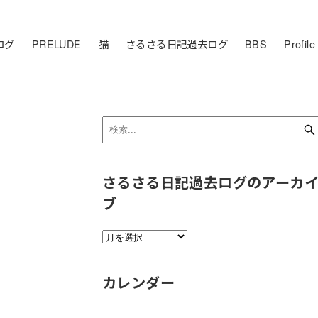
ログ
PRELUDE
猫
さるさる日記過去ログ
BBS
Profile
さるさる日記過去ログのアーカ
ブ
さ
る
さ
カレンダー
る
日
記