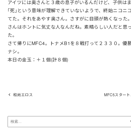
アイツには奥さんと３歳の息子がいるんだけど、子供は
｢死｣という意味が理解できていないようで、終始ニコニ
てた。それをあやす奥さん。さすがに目頭が熱くなった
さんはホントに気丈な人なんだね。素晴らしい人だと思
た。
さて帰りにMFC4。トナメB1を８戦打って２３３０。優
ナシ。
本日の金玉：＋１個(計８個)
和尚エロス
MFC5スター