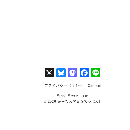
X
Bl
M
F
Li
u
a
a
n
プライバシーポリシー
Contact
e
st
c
e
Since Sep.6,1998
s
o
e
© 2026 あーたんのBIGてっぱん!!
k
d
b
y
o
o
n
o