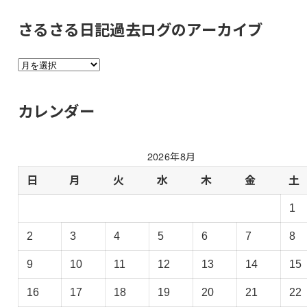
さるさる日記過去ログのアーカイブ
さ
る
さ
カレンダー
る
日
記
2026年8月
過
去
日
月
火
水
木
金
土
ロ
1
グ
の
2
3
4
5
6
7
8
ア
ー
9
10
11
12
13
14
15
カ
イ
16
17
18
19
20
21
22