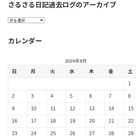
さるさる日記過去ログのアーカイブ
さ
る
さ
カレンダー
る
日
記
2026年8月
過
去
日
月
火
水
木
金
土
ロ
1
グ
の
2
3
4
5
6
7
8
ア
ー
9
10
11
12
13
14
15
カ
イ
16
17
18
19
20
21
22
ブ
23
24
25
26
27
28
29