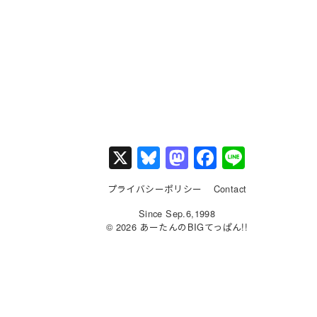
X
Bl
M
F
Li
u
a
a
n
プライバシーポリシー
Contact
e
st
c
e
Since Sep.6,1998
s
o
e
© 2026 あーたんのBIGてっぱん!!
k
d
b
y
o
o
n
o
k