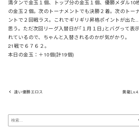
満タンで金玉１個、トップ分の金玉１個、優勝メダル10
の金玉２個。次のトーナメントでも決勝２着。次のトー
ントで２回戦ラス。これでギリギリ昇格ポイントが出た
思う。ただ次回リーグ入替日が｢１月１日｣とバグって表
れているので、ちゃんと入替されるのかが気がかり。
21戦で６７６２。
本日の金玉：＋10個(計19個)
遠い優勝エロス
黄龍Lv.