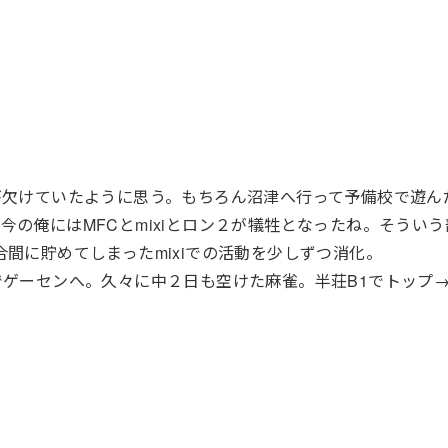
が欠けていたように思う。もちろん沼津へ行って予備校で遊ん
の俺にはMFCとmixiとロン２が犠牲となったね。そういう
間に貯めてしまったmixiでの活動を少しずつ消化。
でゲーセンへ。久々に中２日も空けた麻雀。半荘B1でトップ