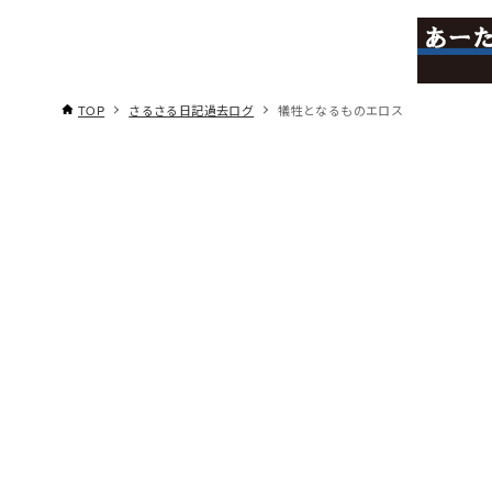
TOP
さるさる日記過去ログ
犠牲となるものエロス