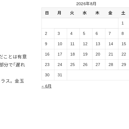
過
2026年8月
去
日
月
火
水
木
金
土
ロ
グ
1
の
ア
2
3
4
5
6
7
8
ー
9
10
11
12
13
14
15
カ
イ
16
17
18
19
20
21
22
だことは有意
ブ
部分で｢遅れ
23
24
25
26
27
28
29
30
31
→ラス。金玉
« 6月