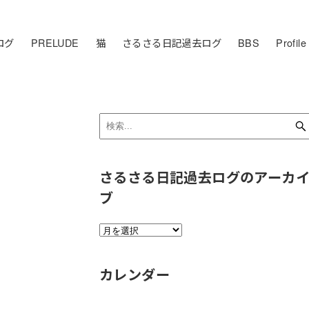
ログ
PRELUDE
猫
さるさる日記過去ログ
BBS
Profile
さるさる日記過去ログのアーカ
ブ
さ
る
さ
カレンダー
る
日
記