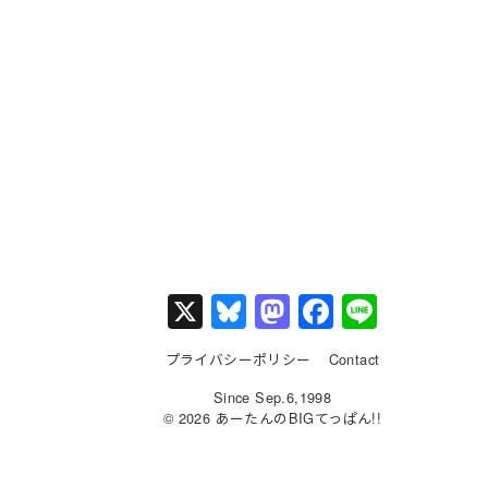
X
Bl
M
F
Li
u
a
a
n
プライバシーポリシー
Contact
e
st
c
e
Since Sep.6,1998
s
o
e
© 2026 あーたんのBIGてっぱん!!
k
d
b
y
o
o