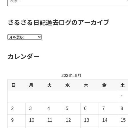
さるさる日記過去ログのアーカイブ
さ
る
さ
カレンダー
る
日
記
2026年8月
過
去
日
月
火
水
木
金
土
ロ
1
グ
の
2
3
4
5
6
7
8
ア
ー
9
10
11
12
13
14
15
カ