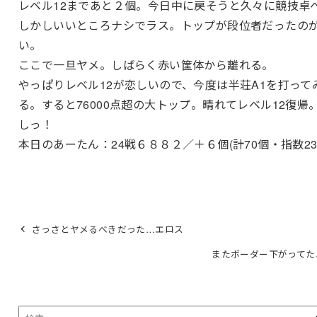
レベル12まであと２個。今日中に戻そうと久々に競技卓
しかしいいところナシでラス。トップが段位者だったの
い。
ここで一旦ヤメ。しばらく赤い筐体から離れる。
やっぱりレベル12が恋しいので、今度は半荘A1を打って
る。すると76000点超の大トップ。晴れてレベル12復帰
しっ！
本日のあーたん：24戦６８８２／＋６個(計70個・指数230
さっさとヤメるべきだった…エロス
またボーダー下がってた