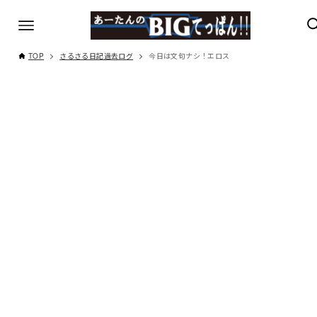
TOP
さるさる日記過去ログ
今日は文句ナシ！エロス